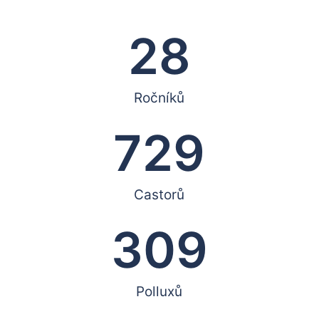
28
Ročníků
729
Castorů
309
Polluxů