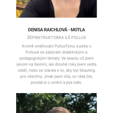
DENISA RAICHLOVÁ - MOTLA
ŠÉFINSTRUKTORKA ILŠ POLLUX
Kromě směřování PolluxTýmu a péče o
Polluxe se zabývám didaktickými a
pedagogickými tématy. Ve skautu už jsem
jenom na Gemini, ale dlouhé roky jsem vedla
oddíl, nebo se starala o to, aby byl Skauting
pro všechny. Jinak jsem úča, co ráda čte,
povídá si o umění a pije kafe.