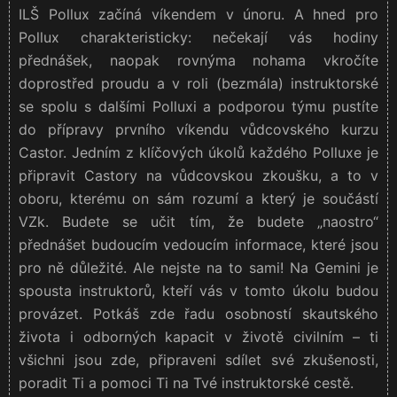
ILŠ Pollux začíná víkendem v únoru. A hned pro
Pollux charakteristicky: nečekají vás hodiny
přednášek, naopak rovnýma nohama vkročíte
doprostřed proudu a v roli (bezmála) instruktorské
se spolu s dalšími Polluxi a podporou týmu pustíte
do přípravy prvního víkendu vůdcovského kurzu
Castor. Jedním z klíčových úkolů každého Polluxe je
připravit Castory na vůdcovskou zkoušku, a to v
oboru, kterému on sám rozumí a který je součástí
VZk. Budete se učit tím, že budete „naostro“
přednášet budoucím vedoucím informace, které jsou
pro ně důležité. Ale nejste na to sami! Na Gemini je
spousta instruktorů, kteří vás v tomto úkolu budou
provázet. Potkáš zde řadu osobností skautského
života i odborných kapacit v životě civilním – ti
všichni jsou zde, připraveni sdílet své zkušenosti,
poradit Ti a pomoci Ti na Tvé instruktorské cestě.