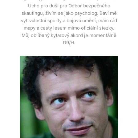
Ucho pro duši pro Odbor bezpečného
skautingu, živím se jako psycholog. Baví mě
vytrvalostní sporty a bojová umění, mám rád
mapy a cesty lesem mimo oficiální stezky.
Můj oblíbený kytarový akord je momentálně
D9/H.