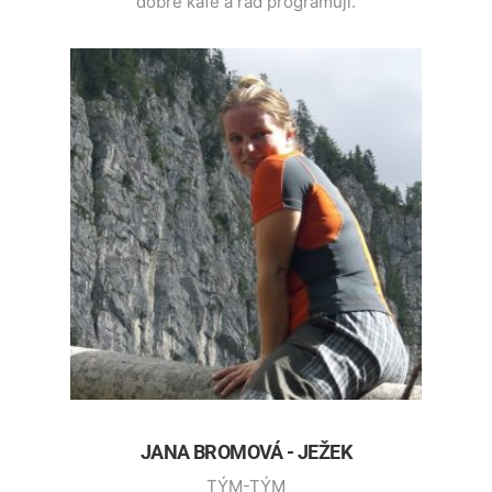
dobré kafe a rád programuji.
JANA BROMOVÁ - JEŽEK
TÝM-TÝM