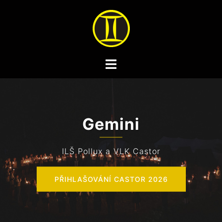
Gemini
ILŠ Pollux a VLK Castor
PŘIHLAŠOVÁNÍ CASTOR 2026