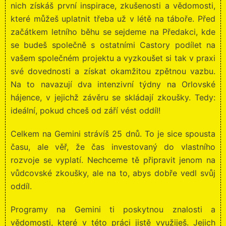
nich získáš první inspirace, zkušenosti a vědomosti,
které můžeš uplatnit třeba už v létě na táboře. Před
začátkem letního běhu se sejdeme na Předakci, kde
se budeš společně s ostatními Castory podílet na
vašem společném projektu a vyzkoušet si tak v praxi
své dovednosti a získat okamžitou zpětnou vazbu.
Na to navazují dva intenzivní týdny na Orlovské
hájence, v jejichž závěru se skládají zkoušky. Tedy:
ideální, pokud chceš od září vést oddíl!
Celkem na Gemini strávíš 25 dnů. To je sice spousta
času, ale věř, že čas investovaný do vlastního
rozvoje se vyplatí. Nechceme tě připravit jenom na
vůdcovské zkoušky, ale na to, abys dobře vedl svůj
oddíl.
Programy na Gemini ti poskytnou znalosti a
vědomosti, které v této práci jistě využiješ. Jejich