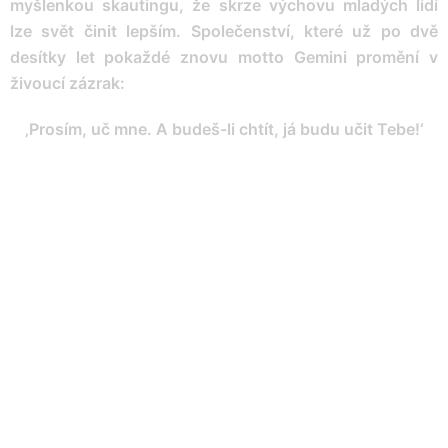
myšlenkou skautingu, že skrze výchovu mladých lidí
lze svět činit lepším. Společenství, které už po dvě
desítky let pokaždé znovu motto Gemini promění v
živoucí zázrak:
‚Prosím, uč mne. A budeš-li chtít, já budu učit Tebe!‘