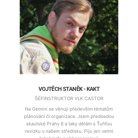
VOJTĚCH STANĚK - KAKT
ŠÉFINSTRUKTOR VLK CASTOR
Na Gemini se věnuji především tématům
plánování či organizace. Jsem předsedou
skautské Prahy 8 a taky dělám s Ťuňťou
revizku v našem středisku. Piju jen velmi