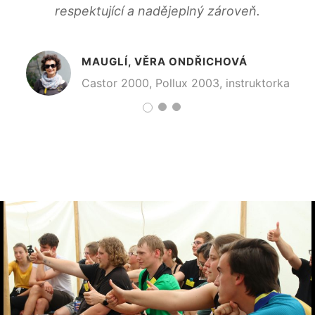
respektující a nadějeplný zároveň.
Castor 2006
TERKA, TEREZA HAVELKOVÁ
Castor 2018
MAUGLÍ, VĚRA ONDŘICHOVÁ
Castor 2000, Pollux 2003, instruktorka