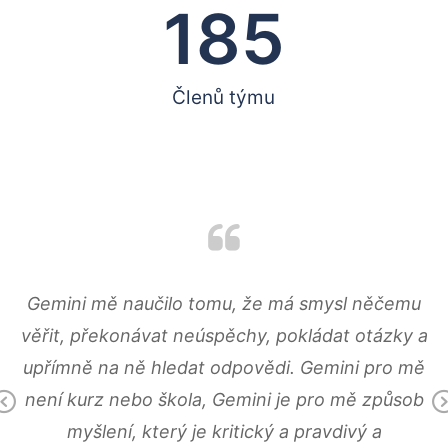
185
Členů týmu
Gemini mě naučilo tomu, že má smysl něčemu
Gemini to je pro mě velká láska, přátelé, nové
Věděla jsem, že Gemini pro mě bude hodně
věřit, překonávat neúspěchy, pokládat otázky a
zkušenosti a zážitky. Gemini mě nastartovalo
náročné, ale to jaké bylo doopravdy, předčilo
upřímně na ně hledat odpovědi. Gemini pro mě
moje očekávání. Bylo to pro mě těžké, ale to,
do další činnosti v oddíle.
není kurz nebo škola, Gemini je pro mě způsob
co jsem dostala je mnohem víc, než bych si
Previous
mohla přát a než jsem si dokázala představit.
myšlení, který je kritický a pravdivý a
HLINÍK